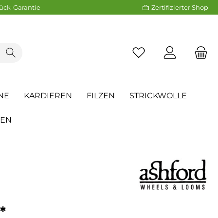
ück-Garantie
Zertifizierter Shop
NE
KARDIEREN
FILZEN
STRICKWOLLE
REN
*