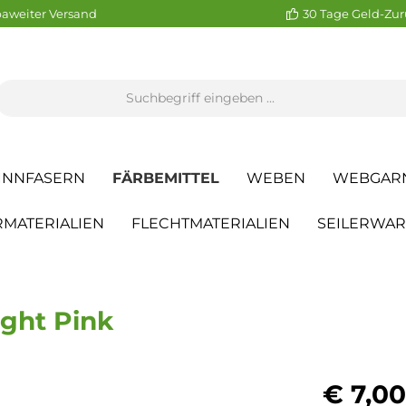
aweiter Versand
30 Tage Geld-Zur
INNFASERN
FÄRBEMITTEL
WEBEN
WEBGAR
MATERIALIEN
FLECHTMATERIALIEN
SEILERWA
ight Pink
€ 7,00