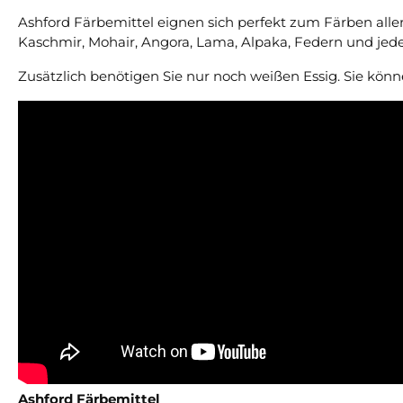
Ashford Färbemittel eignen sich perfekt zum Färben aller
Kaschmir, Mohair, Angora, Lama, Alpaka, Federn und jed
Zusätzlich benötigen Sie nur noch weißen Essig. Sie kö
Ashford Färbemittel