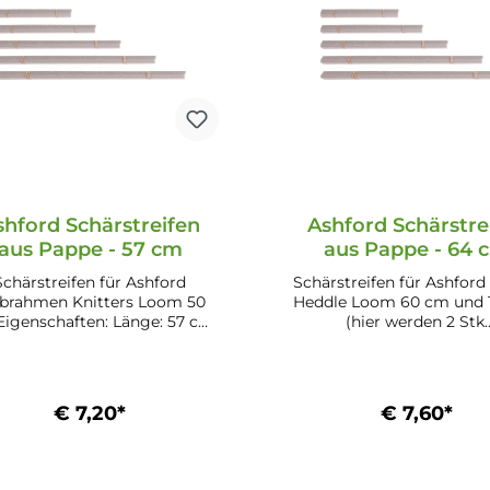
shford Schärstreifen
Ashford Schärstre
aus Pappe - 57 cm
aus Pappe - 64 
Schärstreifen für Ashford
Schärstreifen für Ashford
brahmen Knitters Loom 50
Heddle Loom 60 cm und 
enschaften: Länge: 57 cm
(hier werden 2 Stk.
erial: Karton Kompatibel zu:
nebeneinander geleg
hford Webrahmen Knitters
Eigenschaften: Länge: 64 cm
oom 50 cm Inhalt: 10 Stk.
Material: Karton Kompati
Ashford Riggid Heddle L
€ 7,20*
€ 7,60*
cm und 120 cm Inhalt: 10
In den Warenkorb
In den Warenkor