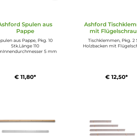
Ashford Spulen aus
Ashford Tischkle
Pappe
mit Flügelschra
pulen aus Pappe, Pkg. 10
Tischklemmen, Pkg. 2 S
Stk.Länge 110
Holzbacken mit Flügelsc
Innendurchmesser 5 mm
€ 11,80*
€ 12,50*
In den Warenkorb
In den Warenkor