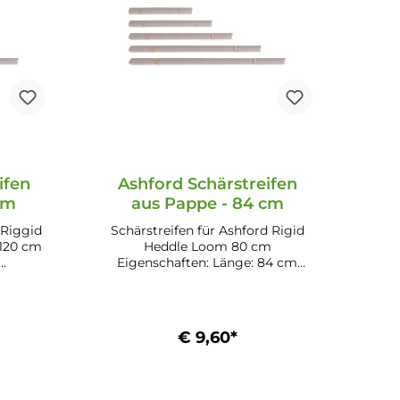
ifen
Ashford Schärstreifen
cm
aus Pappe - 84 cm
 Riggid
Schärstreifen für Ashford Rigid
120 cm
Heddle Loom 80 cm
Eigenschaften: Länge: 84 cm
t)
Material: Karton Kompatibel zu:
Ashford Rigid Heddle Loom 80
bel zu:
cm Inhalt: 10 Stk.
oom 60
€ 9,60*
 Stk.
b
In den Warenkorb