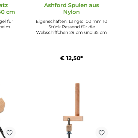
atz
Ashford Spulen aus
80 cm
Nylon
el für
Eigenschaften: Länge: 100 mm 10
 beim
Stück Passend für die
Webschiffchen 29 cm und 35 cm
 in der
ebstuhl
80 cm;
€ 12,50*
er
b
In den Warenkorb