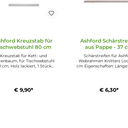
hford Kreuzstab für
Ashford Schärstre
ischwebstuhl 80 cm
aus Pappe - 37 
Kreuzstab für Kett- und
Schärstreifen für Ash
enbaum, für Tischwebstuhl
Webrahmen Knitters Lo
 cm, Holz lackiert, 1 Stück
cm Eigenschaften: Länge: 37 cm
er Kreuzstab mit der Länge
Material: Karton Kompati
 80 cm ist ein Ersatzteil für
Ashford Webrahmen Kni
das Set Artikel-Nr. D11529
€ 9,90*
€ 6,30*
In den Warenkorb
In den Warenkor