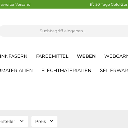
aweiter Versand
30 Tage Geld-Zur
INNFASERN
FÄRBEMITTEL
WEBEN
WEBGAR
MATERIALIEN
FLECHTMATERIALIEN
SEILERWA
rsteller
Preis