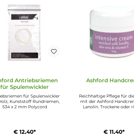
hford Antriebsriemen
Ashford Handcr
für Spulenwickler
iebsriemen für Spulenwickler
Reichhaltige Pflege für d
Holz, Kunststoff Rundriemen,
mit der Ashford Handcre
534 x 2 mm Polycord
Lanolin. Trockene oder r
Haut wird wieder geschm
Auch sehr gut für die 
geeignet. Nach dem Ein
soll man sich Zeit lassen
€ 12,40*
€ 11,40*
die Haut die wertvollen 