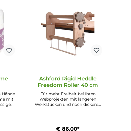
eme
Ashford Rigid Heddle
Freedom Roller 40 cm
ie Hände
Für mehr Freiheit bei Ihren
me mit
Webprojekten mit längeren
issige
Werkstücken und noch dickeren
eidig.
Schussfäden. Mit Leichtigkeit
Füße
werden Webstücke in doppelter
cremen
Länge gefertigt oder dicke
, damit
Teppiche gewebt.Das Set
€ 86,00*
Stoffe
beinhaltet den Warenbaum mit