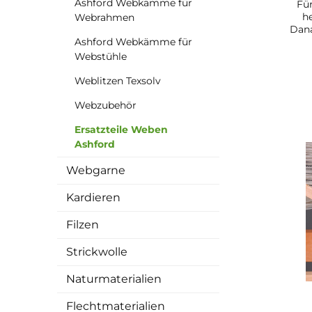
Ashford Webkämme für
Fü
h
Webrahmen
Dan
Ashford Webkämme für
hab
Web
Webstühle
Web
mit
Weblitzen Texsolv
dop
Webzubehör
Blat
Ersatzteile Weben
Anl
Web
Ashford
- 
Webgarne
RH60
Kardieren
Filzen
Strickwolle
Naturmaterialien
Flechtmaterialien