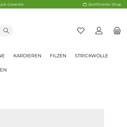
ück-Garantie
Zertifizierter Shop
NE
KARDIEREN
FILZEN
STRICKWOLLE
REN