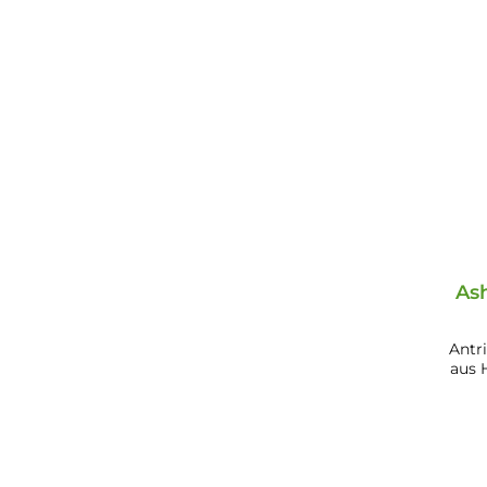
As
Antr
aus 