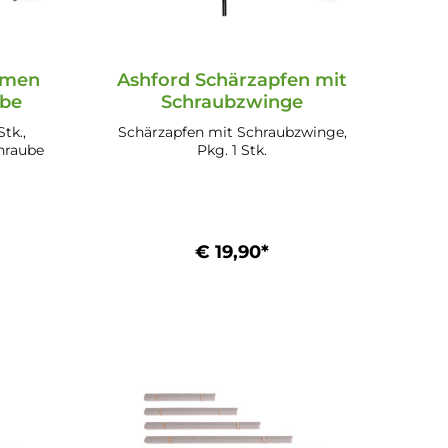
mmen
Ashford Schärzapfen mit
ube
Schraubzwinge
tk.,
Schärzapfen mit Schraubzwinge,
hraube
Pkg. 1 Stk.
€ 19,90*
b
In den Warenkorb