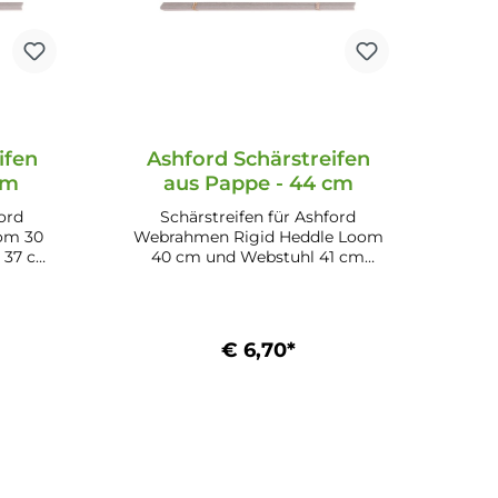
ifen
Ashford Schärstreifen
cm
aus Pappe - 44 cm
ford
Schärstreifen für Ashford
om 30
Webrahmen Rigid Heddle Loom
40 cm und Webstuhl 41 cm
bel zu:
Eigenschaften: Länge: 44 cm
tters
Material: Karton Kompatibel zu:
Loom 30 cm Inhalt: 10 Stk.
Ashford Webrahmen Rigid
Heddle Loom 40 cm Inhalt: 10
€ 6,70*
Stk.
b
In den Warenkorb