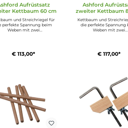
shford Aufrüstsatz
Ashford Aufrüsts
iter Kettbaum 60 cm
zweiter Kettbaum 
tbaum und Streichriegel für
Kettbaum und Streichrieg
e perfekte Spannung beim
die perfekte Spannung
Weben mit zwei
Weben mit zwei
rschiedlichen Garnen in der
unterschiedlichen Garnen
e. Passend für den Webstuhl
Kette. Passend für den W
chaft mit der Webbreite von
mit der Webbreite von 
cm; Artikel Nr. D10226 oder
Artikel Nr. D10229. inkl. 1
€ 113,00*
€ 117,00*
 für den Webstuhl 16 Schaft
Kreuzleistenverbind
 der Webbreite von 60 cm;
In den Warenkorb
In den Warenkor
Artikel Nr. D10230. inkl. 1
Kreuzleistenverbinder