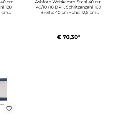
 40 cm
Ashford Webkamm Stahl 40 cm
ahl 128
40/10 (10 DPI), Schlitzanzahl 160
5 cm
Breite: 40 cmHöhe: 12,5 cm
0/4 -
Passend für: Webstuhl 40/4 -
ES410N
FS410NWebstuhl 40/8 - ES410N
€ 70,30*
b
In den Warenkorb