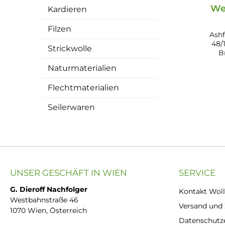
We
Kardieren
Filzen
Ash
48/1
Strickwolle
B
Pa
Naturmaterialien
FS4
Flechtmaterialien
Seilerwaren
UNSER GESCHÄFT IN WIEN
SERVICE
G. Dieroff Nachfolger
Kontakt Woll
Westbahnstraße 46
Versand und
1070 Wien, Österreich
Datenschutz