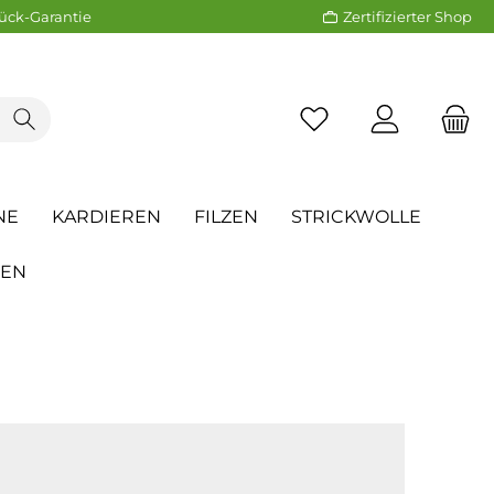
ück-Garantie
Zertifizierter Shop
NE
KARDIEREN
FILZEN
STRICKWOLLE
REN