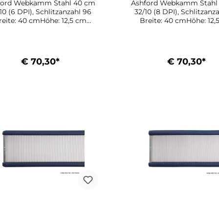
ford Webkamm Stahl 40 cm
Ashford Webkamm Stahl
10 (6 DPI), Schlitzanzahl 96
32/10 (8 DPI), Schlitzanz
reite: 40 cmHöhe: 12,5 cm
Breite: 40 cmHöhe: 12,
ssend für: Webstuhl 40/4 -
Passend für: Webstuhl 4
10NWebstuhl 40/8 - ES410N
FS410NWebstuhl 40/8 - 
€ 70,30*
€ 70,30*
In den Warenkorb
In den Warenkor