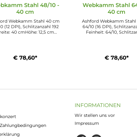
bkamm Stahl 48/10 -
Webkamm Stahl 64
40 cm
40 cm
ford Webkamm Stahl 40 cm
Ashford Webkamm Stahl
0 (12 DPI), Schlitzanzahl 192
64/10 (16 DPI), Schlitzanz
reite: 40 cmHöhe: 12,5 cm
Feinheit: 64/10, Schlitz
ssend für: Webstuhl 40/4 -
256Breite: 40 cmHöhe: 1
10NWebstuhl 40/8 - ES410N
Passend für: Webstuhl 4
FS410NWebstuhl 40/8 - 
€ 78,60*
€ 78,60*
In den Warenkorb
In den Warenkor
INFORMATIONEN
Wir stellen uns vor
konzert
Impressum
 Zahlungbedingungen
erklärung