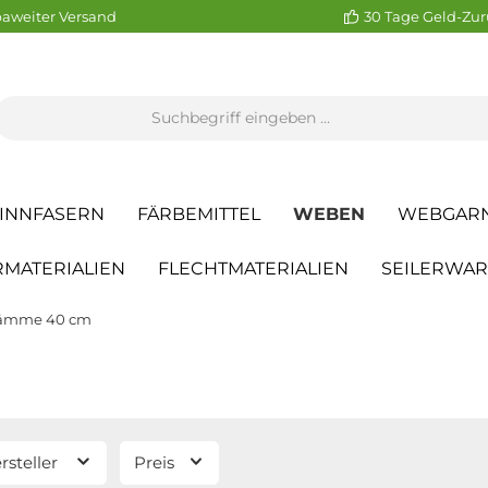
aweiter Versand
30 Tage Geld-Zur
INNFASERN
FÄRBEMITTEL
WEBEN
WEBGAR
MATERIALIEN
FLECHTMATERIALIEN
SEILERWA
ämme 40 cm
rsteller
Preis