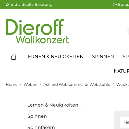
individuelle Beratung
Europ
LERNEN & NEUIGKEITEN
SPINNEN
SP
NATUR
Home
Weben
Ashford Webkämme für Webstühle
Webk
Lernen & Neuigkeiten
Spinnen
He
Spinnfasern