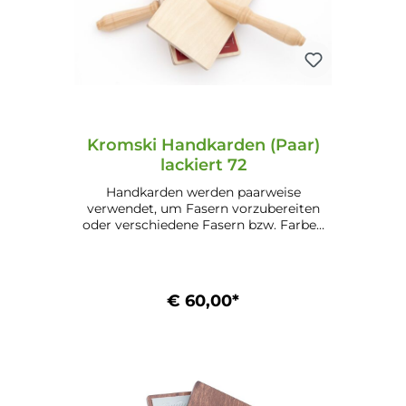
Kromski Handkarden (Paar)
lackiert 72
Handkarden werden paarweise
verwendet, um Fasern vorzubereiten
oder verschiedene Fasern bzw. Farben
zu mischen. Eigenschaften: Benadelung:
72 (für Wolle) Maße: 13,1 cm x 22,8 cm
(5,1" x 9") Mögliche Ausführungen:
Unlackiert (24.1) Lackiert (24.2) Walnuss
€ 60,00*
(24.3.) Mahagoni (24.4)
In den Warenkorb