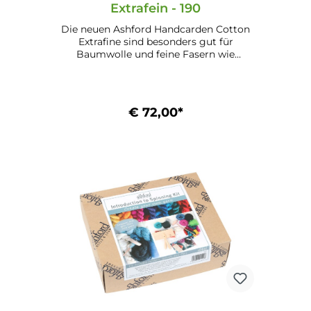
Extrafein - 190
Die neuen Ashford Handcarden Cotton
Extrafine sind besonders gut für
Baumwolle und feine Fasern wie
Kaschmir und Angora geeignet. Durch
ihr leichtes Gewicht und die
ergonomischen Handgriffe ist ein
angenehmes Arbeiten gewährleistet.
€ 72,00*
Benadelung mit 190 Nadeln pro
Quadratzoll, Größe 265 x 90 mm,
Gewicht 495 g, Holz naturEine Packung
In den Warenkorb
enthält 2 Handkarden.