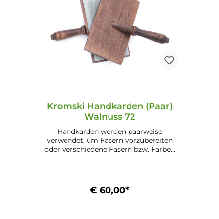
Kromski Handkarden (Paar)
Walnuss 72
Handkarden werden paarweise
verwendet, um Fasern vorzubereiten
oder verschiedene Fasern bzw. Farben
zu mischen. Eigenschaften: Benadelung:
72 (für Wolle) Maße: 13,1 cm x 22,8 cm
(5,1" x 9") Mögliche Ausführungen:
Unlackiert (24.1) Lackiert (24.2) Walnuss
€ 60,00*
(24.3.) Mahagoni (24.4)
In den Warenkorb