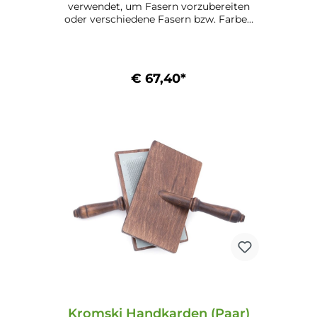
verwendet, um Fasern vorzubereiten
oder verschiedene Fasern bzw. Farben
zu mischen. Eigenschaften: Benadelung:
108 (für Baumwolle und Alpaka) Maße:
13,1 cm x 22,8 cm (5,1" x 9") Mögliche
Ausführungen: Unlackiert (24.1) Lackiert
€ 67,40*
(24.2) Walnuss (24.3.) Mahagoni (24.4)
In den Warenkorb
Kromski Handkarden (Paar)