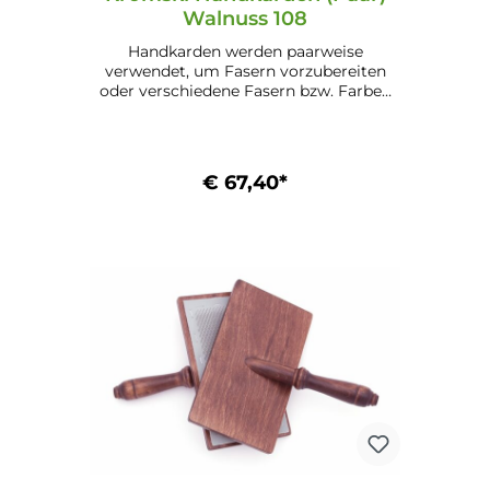
Walnuss 108
Handkarden werden paarweise
verwendet, um Fasern vorzubereiten
oder verschiedene Fasern bzw. Farben
zu mischen. Eigenschaften: Benadelung:
108 (für Baumwolle und Alpaka) Maße:
13,1 cm x 22,8 cm (5,1" x 9") Mögliche
Ausführungen: Unlackiert (24.1) Lackiert
€ 67,40*
(24.2) Walnuss (24.3.) Mahagoni (24.4)
In den Warenkorb