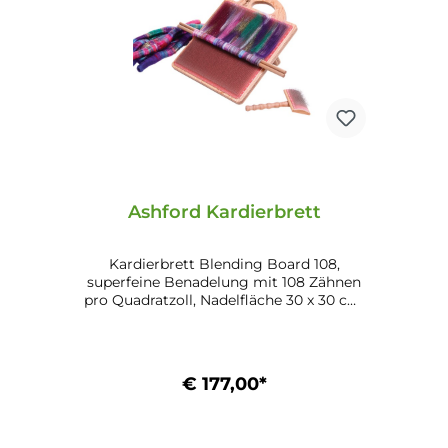
Ashford Kardierbrett
Kardierbrett Blending Board 108,
superfeine Benadelung mit 108 Zähnen
pro Quadratzoll, Nadelfläche 30 x 30 cm,
Holz lackiert Mischen Sie fabelhafte
Fasern in Ihren Lieblingsfarben und
kreieren Sie wunderschöne Strähnen
zum Spinnen auf dem Ashford-
€ 177,00*
Mischbrett. Neiseeländische Silberbuche
lackiert. Drehbare und verstellbare
Halterung Große Kardierfläche von 12“ x
In den Warenkorb
12“ Benadelungh mit 108 Nadeln