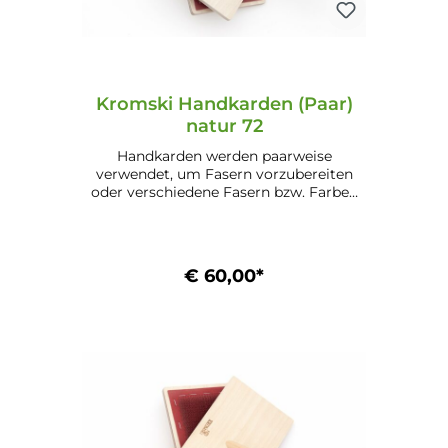
Kromski Handkarden (Paar)
natur 72
Handkarden werden paarweise
verwendet, um Fasern vorzubereiten
oder verschiedene Fasern bzw. Farben
zu mischen. Eigenschaften: Benadelung:
72 (für Wolle) Maße: 13,1 cm x 22,8 cm
(5,1" x 9") Mögliche Ausführungen:
Unlackiert (24.1) Lackiert (24.2) Walnuss
€ 60,00*
(24.3.) Mahagoni (24.4)
In den Warenkorb