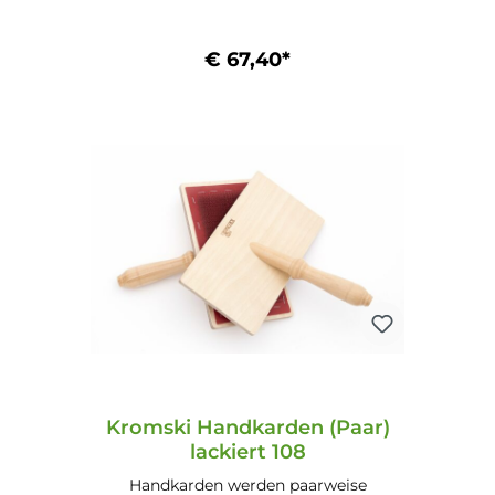
108 (für Baumwolle und Alpaka) Maße:
13,1 cm x 22,8 cm (5,1" x 9") Mögliche
Ausführungen: Unlackiert (24.1) Lackiert
€ 67,40*
(24.2) Walnuss (24.3.) Mahagoni (24.4)
In den Warenkorb
Kromski Handkarden (Paar)
lackiert 108
Handkarden werden paarweise