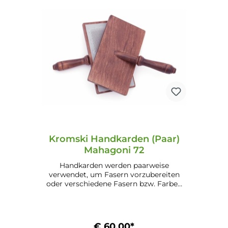
Kromski Handkarden (Paar)
Mahagoni 72
Handkarden werden paarweise
verwendet, um Fasern vorzubereiten
oder verschiedene Fasern bzw. Farben
zu mischen. Eigenschaften: Benadelung:
72 (für Wolle) Maße: 13,1 cm x 22,8 cm
(5,1" x 9") Mögliche Ausführungen:
Unlackiert (24.1) Lackiert (24.2) Walnuss
€ 60,00*