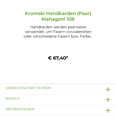
Kromski Handkarden (Paar)
Mahagoni 108
Handkarden werden paarweise
verwendet, um Fasern vorzubereiten
oder verschiedene Fasern bzw. Farben
zu mischen. Eigenschaften: Benadelung:
108 (für Baumwolle und Alpaka) Maße:
13,1 cm x 22,8 cm (5,1" x 9") Mögliche
Ausführungen: Unlackiert (24.1) Lackiert
€ 67,40*
(24.2) Walnuss (24.3.) Mahagoni (24.4)
In den Warenkorb
UNSER GESCHÄFT IN WIEN
SERVICE
INFORMATIONEN