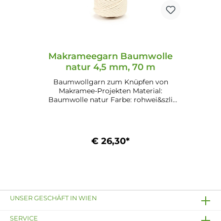
Makrameegarn Baumwolle
natur 4,5 mm, 70 m
Baumwollgarn zum Knüpfen von
Makramee-Projekten Material:
Baumwolle natur Farbe: rohwei&szli
Ausführung: 4-fach gedreht Lauflänge:
70 m Ausführung: 4-fach Aufmachung:
Spule Gewicht ca.: 0,5 kg
€ 26,30*
In den Warenkorb
UNSER GESCHÄFT IN WIEN
SERVICE