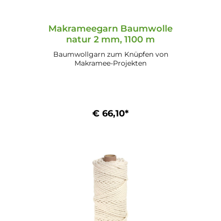
Beständig Shore-Härte: 85
Mindestbruchkraft: 10 daN Oberfläche:
glatt Stärke: 5,4 mm Gewicht: ca. 2500 g
/ 100 m Länge: 100 m Ausführung:
Makrameegarn Baumwolle
Schlauch - innen hohl
natur 2 mm, 1100 m
Baumwollgarn zum Knüpfen von
Makramee-Projekten
€ 66,10*
In den Warenkorb