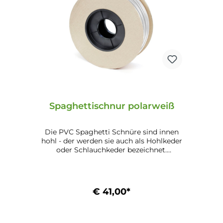
Spaghettischnur polarweiß
Die PVC Spaghetti Schnüre sind innen
hohl - der werden sie auch als Hohlkeder
oder Schlauchkeder bezeichnet.
Dadurch sind sie flexibel. Vor dem
Bespannen empfehlen wir die Schnur zu
erwärmen (bis 80 Grad Celsius möglich).
Je wärmer die Schnur ist, desto flexibler
€ 41,00*
ist sie und damit auch leichter zu
verarbeiten. Wofür wird die
Spaghettischnur verwendet: Als
In den Warenkorb
Bespannung für Metallrohrstühle und