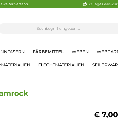
aweiter Versand
30 Tage Geld-Zur
INNFASERN
FÄRBEMITTEL
WEBEN
WEBGAR
MATERIALIEN
FLECHTMATERIALIEN
SEILERWA
hamrock
€ 7,00