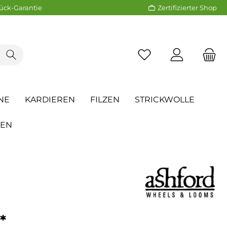
ück-Garantie
Zertifizierter Shop
NE
KARDIEREN
FILZEN
STRICKWOLLE
REN
*