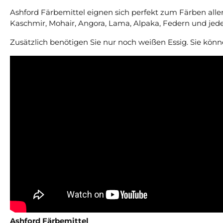
Ashford Färbemittel eignen sich perfekt zum Färben aller
Kaschmir, Mohair, Angora, Lama, Alpaka, Federn und jed
Zusätzlich benötigen Sie nur noch weißen Essig. Sie kö
Ashford Färbemittel